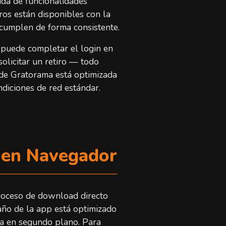
da de funcionalidades
tiros están disponibles con la
cumplen de forma consistente.
 puede completar el login en
solicitar un retiro — todo
b de Gratorama está optimizada
ndiciones de red estándar.
 en Navegador
proceso de download directo
maño de la app está optimizado
ica en segundo plano. Para