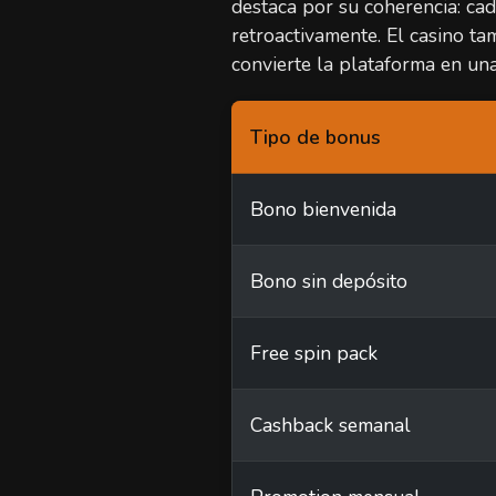
destaca por su coherencia: ca
retroactivamente. El casino t
convierte la plataforma en un
Tipo de bonus
Bono bienvenida
Bono sin depósito
Free spin pack
Cashback semanal