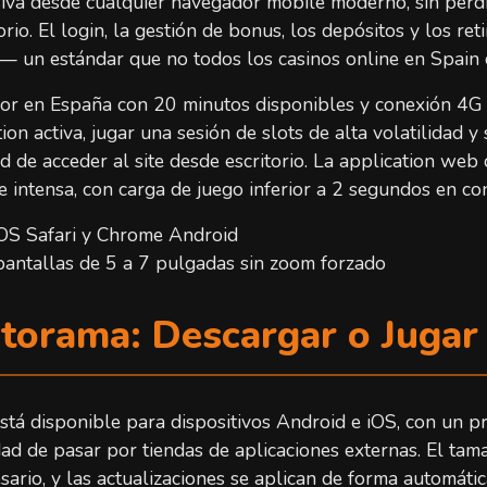
va desde cualquier navegador mobile moderno, sin pérdi
orio. El login, la gestión de bonus, los depósitos y los re
— un estándar que no todos los casinos online en Spain 
dor en España con 20 minutos disponibles y conexión 4G
n activa, jugar una sesión de slots de alta volatilidad y 
ad de acceder al site desde escritorio. La application we
 e intensa, con carga de juego inferior a 2 segundos en co
iOS Safari y Chrome Android
 pantallas de 5 a 7 pulgadas sin zoom forzado
torama: Descargar o Jugar
stá disponible para dispositivos Android e iOS, con un 
sidad de pasar por tiendas de aplicaciones externas. El ta
sario, y las actualizaciones se aplican de forma automát