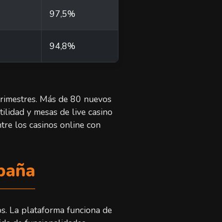
97,5%
94,8%
 trimestres. Más de 80 nuevos
tilidad y mesas de live casino
tre los casinos online con
spaña
os. La plataforma funciona de