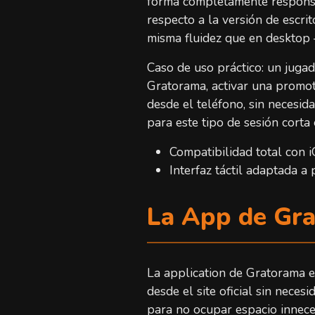
forma completamente responsi
respecto a la versión de escrit
misma fluidez que en desktop 
Caso de uso práctico: un juga
Gratorama, activar una promotio
desde el teléfono, sin necesid
para este tipo de sesión corta
Compatibilidad total con 
Interfaz táctil adaptada a
La App de Gra
La application de Gratorama e
desde el site oficial sin nece
para no ocupar espacio innece