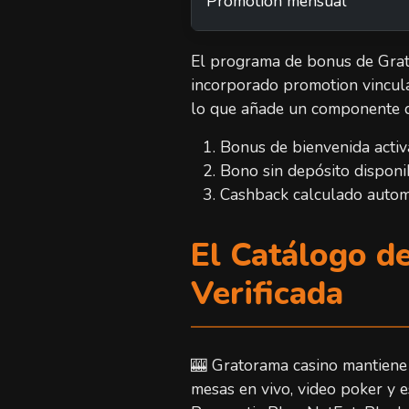
Promotion mensual
El programa de bonus de Grato
incorporado promotion vincula
lo que añade un componente de
Bonus de bienvenida activa
Bono sin depósito disponi
Cashback calculado autom
El Catálogo d
Verificada
🎰 Gratorama casino mantiene m
mesas en vivo, video poker y e