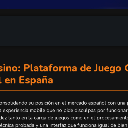
ino: Plataforma de Juego 
l en España
onsolidando su posición en el mercado español con una 
a experiencia mobile que no pide disculpas por funcionar
idez tanto en la carga de juegos como en el procesamien
técnica probada y una interfaz que funciona igual de bie