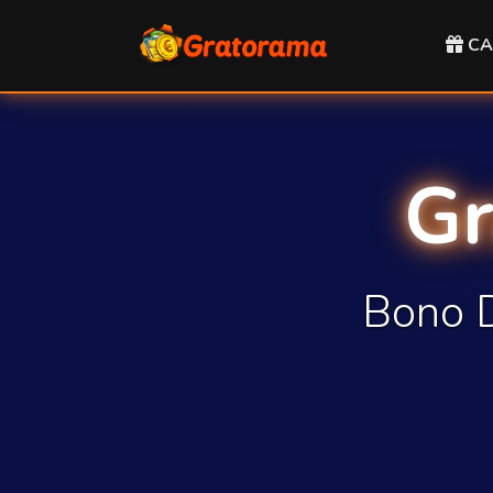
CA
Gr
Bono 