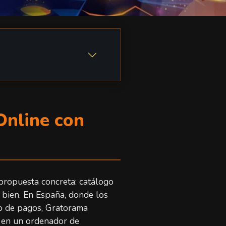
Online con
propuesta concreta: catálogo
 bien. En España, donde los
to de pagos, Gratorama
n en un ordenador de